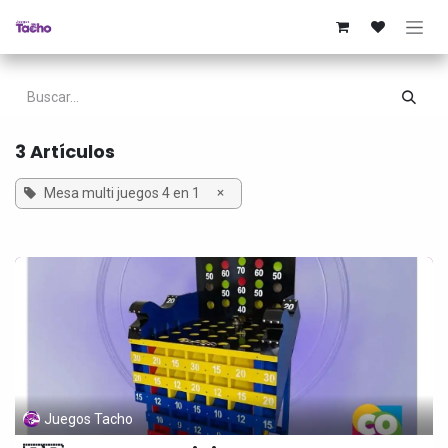
Ir al contenido
3 Artículos
×
Mesa multi juegos 4 en 1
Juegos Tacho