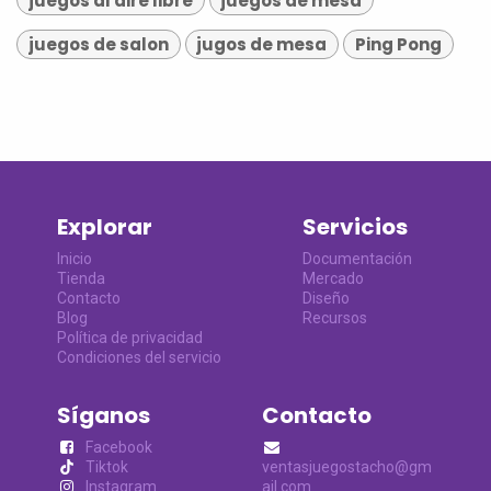
juegos al aire libre
juegos de mesa
juegos de salon
jugos de mesa
Ping Pong
Explorar
Servicios
Inicio
Documentación
Tienda
Mercado
Contacto
Diseño
Blog
Recursos
Política de privacidad
Condiciones del servicio
Síganos
Contacto
Facebook
Tiktok
ventasjuegostacho@gm
Instagram
ail.com