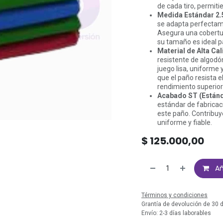
de cada tiro, permiti
Medida Estándar 2.
se adapta perfectame
Asegura una cobertur
su tamaño es ideal pa
Material de Alta Cal
resistente de algodón
juego lisa, uniforme
que el paño resista e
rendimiento superio
Acabado ST (Estánd
estándar de fabricaci
este paño. Contribuye
uniforme y fiable.
$
125.000,00
Añ
Términos y condiciones
Grantía de devolución de 30 
Envío: 2-3 días laborables