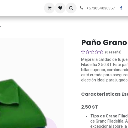
áctenos
Noticias
Ofertas
+573054030357
T
Paño Grano F
(0 reseña)
Mejora la calidad de tu ju
Filadelfia 2.50 ST. Este p
billar superior, combinand
está creada para asegurar
elección ideal para jugado
Características Ese
2.50 ST
Tipo de Grano Filade
de Grano Filadelfia. 
excepcional sobre la 