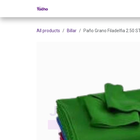
Ir al contenido
Inicio
Tienda
Categorías
Cont
All products
Billar
Paño Grano Filadelfia 2.50 S