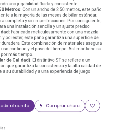
endo una jugabilidad fluida y consistente.
50 Metros:
Con un ancho de 2.50 metros, este paño
nte a la mayoría de las mesas de billar estándar.
a completa y sin imperfecciones. Por consiguiente,
ra una instalación sencilla y un ajuste preciso.
idad:
Fabricado meticulosamente con una mezcla
 y poliéster, este paño garantiza una superficie de
 y duradera. Esta combinación de materiales asegura
l uso continuo y el paso del tiempo. Así, mantiene su
r por más tiempo.
ar de Calidad):
El distintivo ST se refiere a un
ón que garantiza la consistencia y la alta calidad de
 a su durabilidad y a una experiencia de juego
adir al carrito
Comprar ahora
días