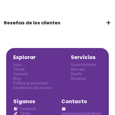
Reseñas de los clientes
Explorar
Servicios
Inicio
Documentación
Tienda
Mercado
Contacto
Diseño
Blog
Recursos
Política de privacidad
Condiciones del servicio
Síganos
Contacto
Facebook
Tiktok
ventasjuegostacho@gm