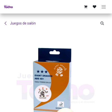
Ir al contenido
Juegos de salón