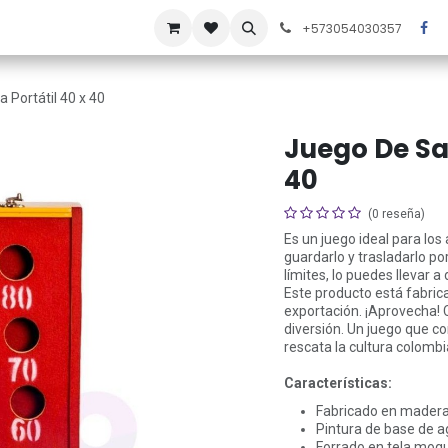
áctenos
Noticias
Ofertas
+573054030357
 Portátil 40 x 40
Juego De Sa
40
(0 reseña)
Es un juego ideal para los
guardarlo y trasladarlo po
límites, lo puedes llevar a
Este producto está fabric
exportación. ¡Aprovecha! C
diversión. Un juego que co
rescata la cultura colombi
Características:
Fabricado en madera
Pintura de base de a
Forrado en tela moqu