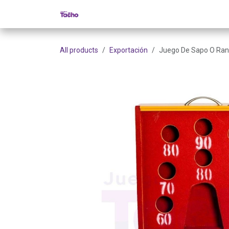
Ir al contenido
Inicio
Tienda
Categorías
Cont
All products
Exportación
Juego De Sapo O Rana