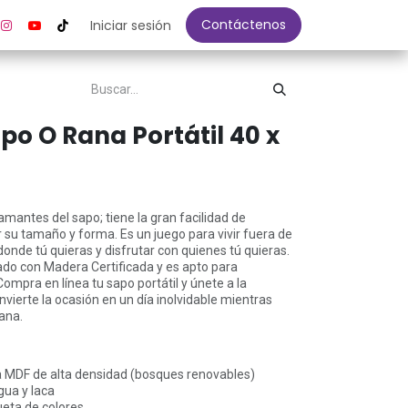
Contáctenos
Iniciar sesión
po O Rana Portátil 40 x
 amantes del sapo; tiene la gran facilidad de
r su tamaño y forma. Es un juego para vivir fuera de
 donde tú quieras y disfrutar con quienes tú quieras.
ado con Madera Certificada y es apto para
ompra en línea tu sapo portátil y únete a la
nvierte la ocasión en un día inolvidable mientras
ana.
 MDF de alta densidad (bosques renovables)
gua y laca
eta de colores