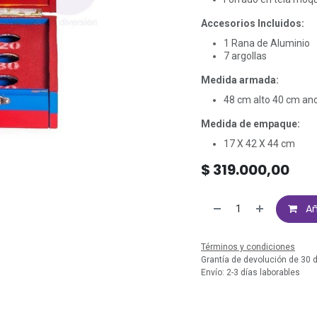
Accesorios Incluidos:
1 Rana de Aluminio
7 argollas
Medida armada:
48 cm alto 40 cm an
Medida de empaque:
17 X 42 X 44 cm
$
319.000,00
Añ
Términos y condiciones
Grantía de devolución de 30 
Envío: 2-3 días laborables