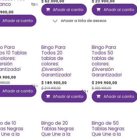
$
62.000,00
$
23.900,00
lanco
Añadir a lista de deseos
Añadir al carrito
Añadir al carrito
Añadir a list
.900,00
Añadir al carrito
Añadir a lista de deseos
go Para
Bingo Para
Bingo Para
os 10 Tablas
Todos 20
Todos 50
olores:
tablas de
tablas de
ersión
colores:
colores:
antizada!
¡Diversión
¡Diversión
Garantizada!
Garantizada!
9.900,00
$
189.900,00
$
299.900,00
.900,00
Añadir a lista de deseos
$
219.900,00
$
320.900,00
Añadir al carrito
Añadir a lista de deseos
Añadir al carrito
Añadir al carrito
Añadir a list
o de 10
Bingo de 20
Bingo de 50
las Negras
Tablas Negras
Tablas Negras
 Une a la
Que Une a la
Que Une a la