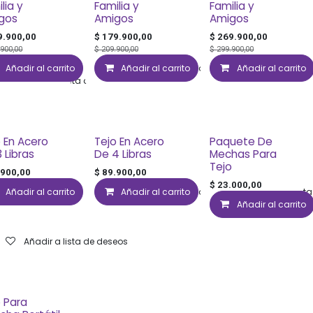
lia y
Familia y
Familia y
gos
Amigos
Amigos
9.900,00
$
179.900,00
$
269.900,00
.900,00
$
209.900,00
$
299.900,00
Añadir al carrito
Añadir al carrito
Añadir a lista de deseos
Añadir al carrito
Añadir a list
Añadir a lista de deseos
o En Acero
Tejo En Acero
Paquete De
 Libras
De 4 Libras
Mechas Para
Tejo
.900,00
$
89.900,00
$
23.000,00
Añadir al carrito
Añadir al carrito
Añadir a lista de deseos
Añadir a list
Añadir al carrito
Añadir a lista de deseos
o Para