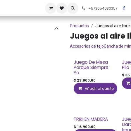
áctenos
Noticias
Ofertas
+573054030357
Productos
Juegos al aire libre
Juegos al aire l
Accesorios de tejo
Cancha de mini
Juego De Mesa
Jue
Porque Siempre
Pilo
Yo
$
35
$
23.000,00
Añadir al carrito
TRIKI EN MADERA
Jue
Dar
$
16.900,00
Ima