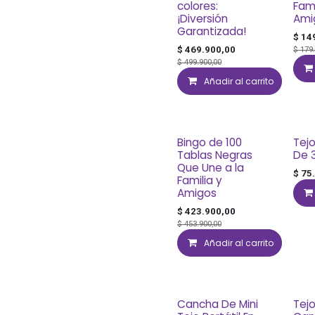
colores:
Fami
¡Diversión
Ami
Garantizada!
$
14
$
469.900,00
$
179
$
499.900,00
Añadir al carrito
Bingo de 100
Tej
Tablas Negras
De 3
Que Une a la
$
75
Familia y
Amigos
$
423.900,00
$
453.900,00
Añadir al carrito
Cancha De Mini
Tej