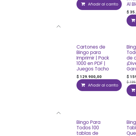
Al B
Añadir al carrito
$
35
Cartones de
Bin
Bingo para
Tod
Imprimir | Pack
de c
1000 en PDF |
¡Div
Juegos Tacho
Gar
$
129.900,00
$
15
$
199
Añadir al carrito
Bingo Para
Bing
Todos 100
Tab
tablas de
Que