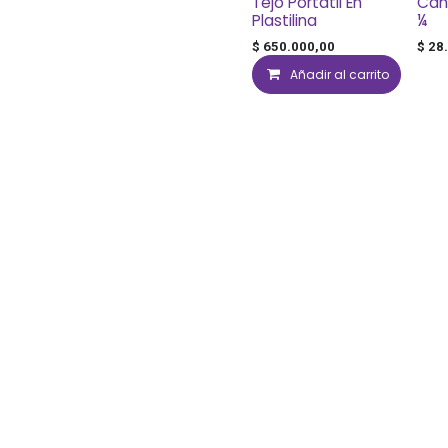
Tejo Portátil En
Can
Plastilina
¼
$
650.000,00
$
28
Añadir al carrito