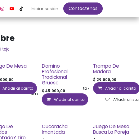
Contáctenos
Iniciar sesión
ibre
 tejo
go De Mesa
Domino
Trompo De
Profesional
Madera
Tradicional
.000,00
$
29.000,00
Grueso
Añadir al carrito
Añadir a lista de deseos
Añadir al carrito
$
45.000,00
Añadir a lista de deseos
Añadir al carrito
Añadir a list
go De
Cucaracha
Juego De Mesa
dos
Imantada
Busca La Pareja
ntadoY Tiro