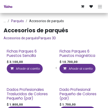
Ir al contenido
...
Parqués
Accesorios de parqués
Accesorios de parqués
Accesorios de parqués
Parques 3D
Fichas Parques 6
Fichas Parques 6
Puestos Sencilla
Puestos magnética
$
3.100,00
$
10.700,00
Añadir al carrito
Añadir a lista de deseos
Añadir al carrito
Dados Profesionales
Dado Profesional
Traslucidos de Colores
Pequeño de Colores
Pequeño (par)
(par)
$
1.800,00
$
1.700,00