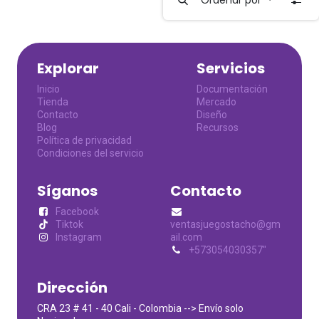
Explorar
Servicios
Inicio
Documentación
Tienda
Mercado
Contacto
Diseño
Blog
Recursos
Política de privacidad
Condiciones del servicio
Síganos
Contacto
Facebook
Tiktok
ventasjuegostacho@gm
Instagram
ail.com
+573054030357"
Dirección
CRA 23 # 41 - 40 Cali - Colombia --> Envío solo